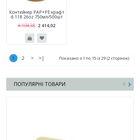
Контейнер PAP+PE крафт
d-118 26oz 750мл/500шт
4 104,38
2 414,02
1
2
>
>|
Показано з 1 по 15 із 29 (2 сторінок)
ПОПУЛЯРНІ ТОВАРИ