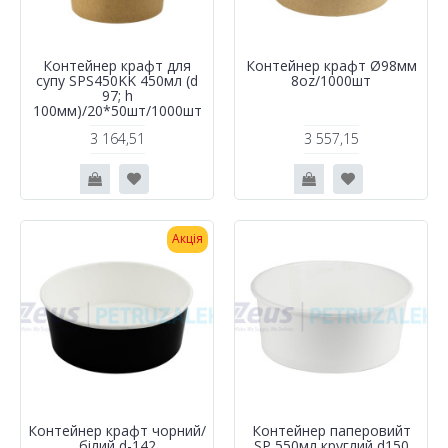
Контейнер крафт для
Контейнер крафт Ø98мм
супу SPS450KK 450мл (d
8oz/1000шт
97; h
100мм)/20*50шт/1000шт
3 164,51
3 557,15
Акція
Контейнер крафт чорний/
Контейнер паперовийт
білий d-142
SP 550мл круглий d150