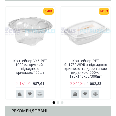
Акція
Акція
Контейнер V46 PET
Контейнер РЕТ
1000мл круглий з
SL1750WDR з відкидною
відкидною
кришкою та дерев'яною
кришкою/400шт
виделкою 500мл
190х140х55/300шт
2 184,94
987,61
2 844,86
1 002,83
РЕКОМЕНДОВАНІ