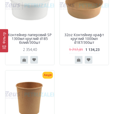
Фільтр
Контейнер паперовий SP
32oz Контейнер крафт
1300мл круглий d185
круглий 1000мл
білий/300шт
d187/300шт
2 354,40
1 717,31
1 134,23
Акція