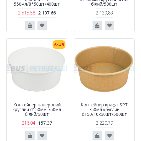
550мл/8*50шт/400шт
білий/500шт
2 515,58
2 197,66
2 139,83
Акція
Контейнер паперовий
Контейнер крафт SPT
круглий d150мм 750мл
750мл круглий
білий/50шт
d150/10х50шт/500шт
216,04
157,37
2 220,79