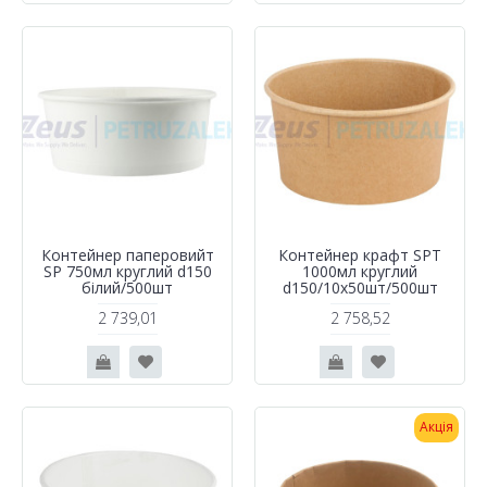
Контейнер паперовийт
Контейнер крафт SPT
SP 750мл круглий d150
1000мл круглий
білий/500шт
d150/10х50шт/500шт
2 739,01
2 758,52
Акція