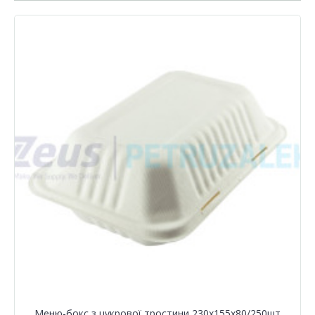
Меню-бокс з цукрової тростини 230х155х80/250шт