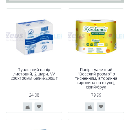
Туалетний папір
Папір туалетний
листовий, 2 шари, VV
"Веселий розмір" з
200х100мм білий/200шт
тисненням, вторинна
сировина на втулці,
сірий/6рул
24,08
79,99