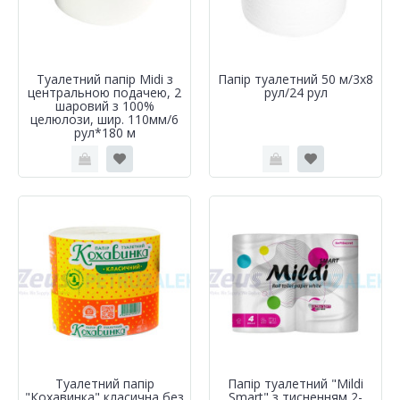
Туалетний папір Midi з
Папір туалетний 50 м/3х8
центральною подачею, 2
рул/24 рул
шаровий з 100%
целюлози, шир. 110мм/6
рул*180 м
Туалетний папір
Папір туалетний "Mildi
"Кохавинка" класична без
Smart" з тисненням 2-