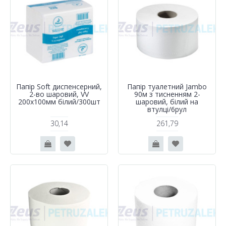
Папір Soft диспенсерний,
Папір туалетний Jambo
2-во шаровий, VV
90м з тисненням 2-
200х100мм білий/300шт
шаровий, білий на
втулці/6рул
30,14
261,79