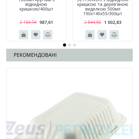
відкидною
кришкою та дерев'яною
кришкою/400шт
виделкою 500мл
190х140х55/300шт
2 184,94
987,61
2 844,86
1 002,83
РЕКОМЕНДОВАНІ