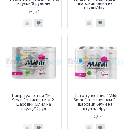
втулки/8 рулонів
шаровий білий на
втулці/4рул
86,62
Папір туалетний "Mildi
Папір туалетний "Mildi
Smart" з тисненням 2-
Smart" з тисненням 2-
шаровий білий на
шаровий білий на
втулці/12рул
втулці/24рул
210,07