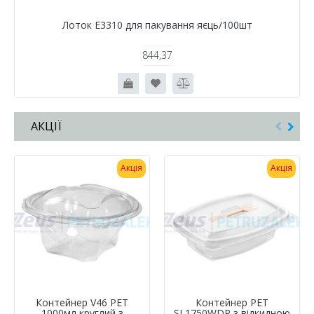
Лоток Е3310 для пакування яєць/100шт
844,37
АКЦІЇ
Акція
Акція
Контейнер V46 PET
Контейнер РЕТ
1000мл круглий з
SL1750WDR з відкидною