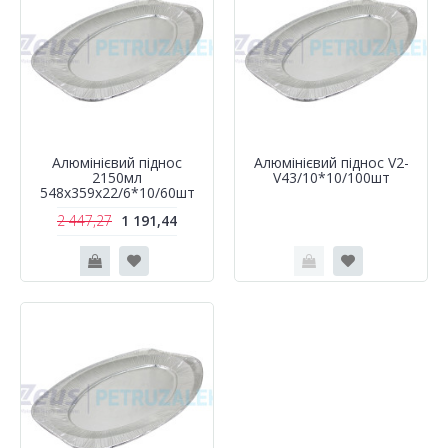
Алюмінієвий піднос
Алюмінієвий піднос V2-
2150мл
V43/10*10/100шт
548х359x22/6*10/60шт
2 447,27
1 191,44