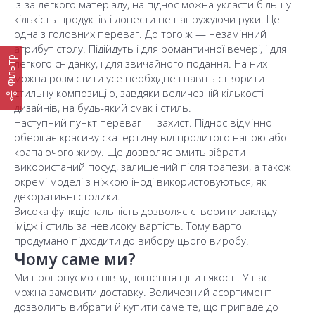
Із-за легкого матеріалу, на піднос можна укласти більшу
кількість продуктів і донести не напружуючи руки. Це
одна з головних переваг. До того ж — незамінний
атрибут столу. Підійдуть і для романтичної вечері, і для
Фільтр
легкого сніданку, і для звичайного подання. На них
можна розмістити усе необхідне і навіть створити
стильну композицію, завдяки величезній кількості
дизайнів, на будь-який смак і стиль.
Наступний пункт переваг — захист. Піднос відмінно
оберігає красиву скатертину від пролитого напою або
крапаючого жиру. Ще дозволяє вмить зібрати
використаний посуд, залишений після трапези, а також
окремі моделі з ніжкою іноді використовуються, як
декоративні столики.
Висока функціональність дозволяє створити закладу
імідж і стиль за невисоку вартість. Тому варто
продумано підходити до вибору цього виробу.
Чому саме ми?
Ми пропонуємо співвідношення ціни і якості. У нас
можна замовити доставку. Величезний асортимент
дозволить вибрати й купити саме те, що припаде до