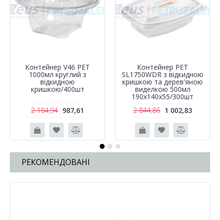
Контейнер V46 PET
Контейнер РЕТ
1000мл круглий з
SL1750WDR з відкидною
відкидною
кришкою та дерев'яною
кришкою/400шт
виделкою 500мл
190х140х55/300шт
2 184,94
987,61
2 844,86
1 002,83
РЕКОМЕНДОВАНІ