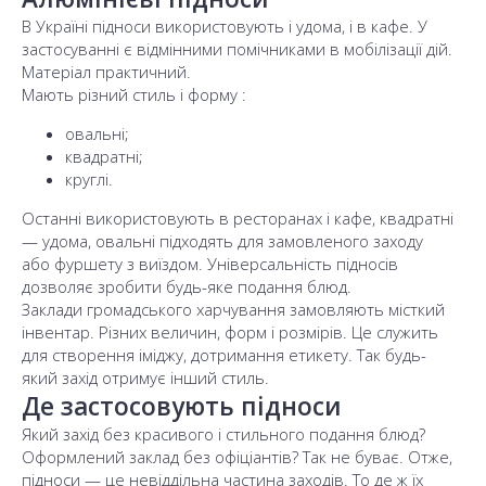
В Україні підноси використовують і удома, і в кафе. У
застосуванні є відмінними помічниками в мобілізації дій.
Матеріал практичний.
Мають різний стиль і форму :
овальні;
квадратні;
круглі.
Останні використовують в ресторанах і кафе, квадратні
— удома, овальні підходять для замовленого заходу
або фуршету з виїздом. Універсальність підносів
дозволяє зробити будь-яке подання блюд.
Заклади громадського харчування замовляють місткий
інвентар. Різних величин, форм і розмірів. Це служить
для створення іміджу, дотримання етикету. Так будь-
який захід отримує інший стиль.
Де застосовують підноси
Який захід без красивого і стильного подання блюд?
Оформлений заклад без офіціантів? Так не буває. Отже,
підноси — це невіддільна частина заходів. То де ж їх