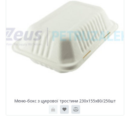
Меню-бокс з цукрової тростини 230х155х80/250шт