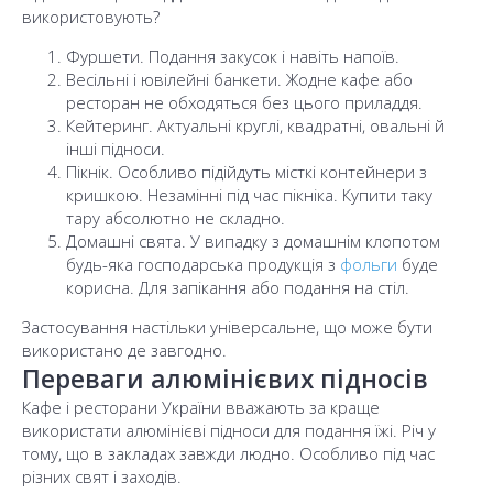
використовують?
Фуршети. Подання закусок і навіть напоїв.
Весільні і ювілейні банкети. Жодне кафе або
ресторан не обходяться без цього приладдя.
Кейтеринг. Актуальні круглі, квадратні, овальні й
інші підноси.
Пікнік. Особливо підійдуть місткі контейнери з
кришкою. Незамінні під час пікніка. Купити таку
тару абсолютно не складно.
Домашні свята. У випадку з домашнім клопотом
будь-яка господарська продукція з
фольги
буде
корисна. Для запікання або подання на стіл.
Застосування настільки універсальне, що може бути
використано де завгодно.
Переваги алюмінієвих підносів
Кафе і ресторани України вважають за краще
використати алюмінієві підноси для подання їжі. Річ у
тому, що в закладах завжди людно. Особливо під час
різних свят і заходів.