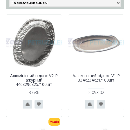
Алюмінієвий піднос V2-Р
Алюмінієвий піднос V1 P
ажурний
334x234x21/100шт
446х296х25/100шт
3 636
2 093,02
Акція