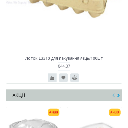
Лоток Е3310 для пакування яєць/100шт
844,37
АКЦІЇ
Акція
Акція