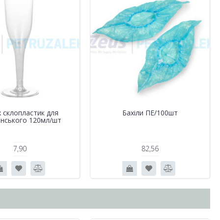
 склопластик для
Бахіли ПЕ/100шт
нського 120мл/шт
7,90
82,56