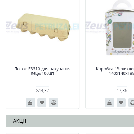
Лоток Е3310 для пакування
Коробка "Великде
яєць/100шт
140х140х18
844,37
17,36
АКЦІЇ