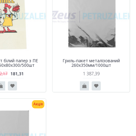
т білий папер з ПЕ
Гриль-пакет металізований
150х80х300/500шт
260х350мм/1000шт
2,17
181,31
1 387,39
Акція