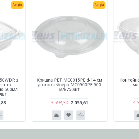
Акція
Акція
750WDR з
Кришка РЕТ MC0015PE d-14 см
Контейн
ою та
до контейнера MC0500PE 500
мл
ою 500мл
мл/750шт
0шт
,83
3 598,30
2 055,61
4 