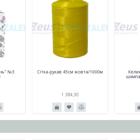
нь" №3
Сітка-рукав 45см жовта/1000м
Келих
8
шампа
1 384,30