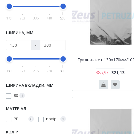
170
253
335
418
500
ШИРИНА, ММ
-
Гриль-пакет 130х170мм/10
130
173
215
258
300
385,97
321,13
ШИРИНА ВКЛАДКИ, ММ
80
1
МАТЕРІАЛ
PP
папір
6
1
КОЛІР