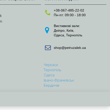
e
+38-067-485-22-02
Пн-пт: 09:00 - 18:00
k
am
Виставкові зали:
Дніпро
,
Київ
,
Одеса
,
Тернопіль
shop@petruzalek.ua
Черкаси
Тернопіль
Одеса
Івано-Франківськ
Бердичів