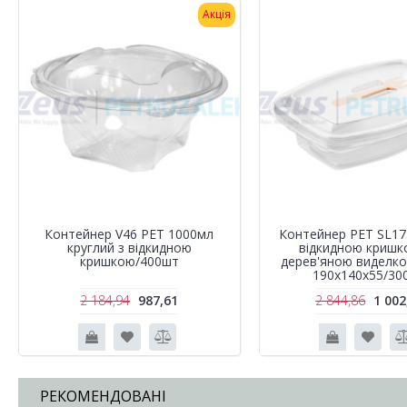
Акція
Контейнер V46 PET 1000мл
Контейнер РЕТ SL1
круглий з відкидною
відкидною кришк
кришкою/400шт
дерев'яною виделк
190х140х55/30
2 184,94
987,61
2 844,86
1 002
РЕКОМЕНДОВАНІ