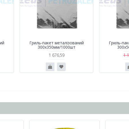
ий
Гриль-пакет металізований
Гриль-пак
300х350мм/1000шт
300х5
1 676,59
1 