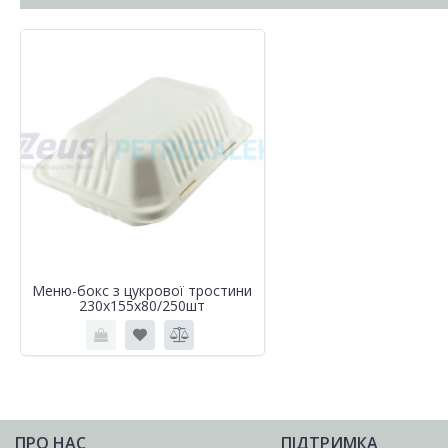
Меню-бокс з цукрової тростини
230х155х80/250шт
ПРО НАС
ПІДТРИМКА