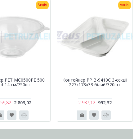
Акція
Акція
ер РЕТ MC0500PE 500
Контейнер РР B-9410C 3-секціі
 d-14 см/750шт
227х178х33 білий/320шт
559,82
2 803,02
2 937,12
992,32