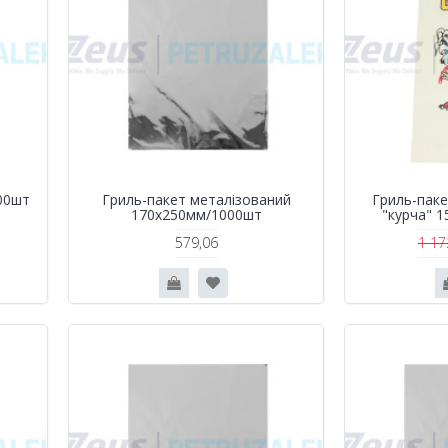
00шт
Гриль-пакет металізований
Гриль-паке
170х250мм/1000шт
"курча" 
579,06
1 17