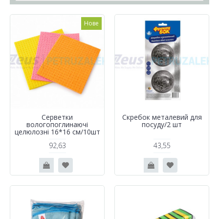
Нове
Серветки
Скребок металевий для
вологопоглинаючі
посуду/2 шт
целюлозні 16*16 см/10шт
92,63
43,55