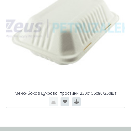
Меню-бокс з цукрової тростини 230х155х80/250шт