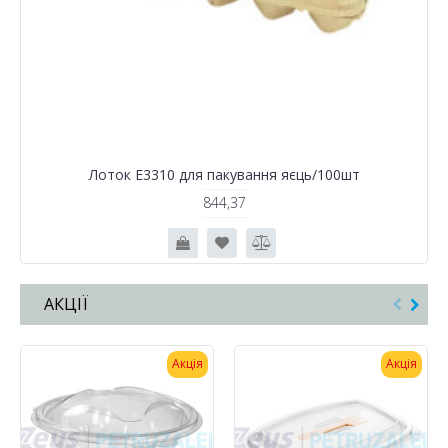
Лоток Е3310 для пакування яєць/100шт
844,37
АКЦІЇ
Акція
Акція