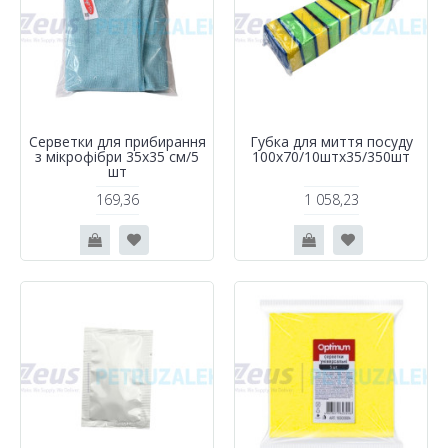
Серветки для прибирання
Губка для миття посуду
з мікрофібри 35х35 см/5
100х70/10штх35/350шт
шт
169,36
1 058,23