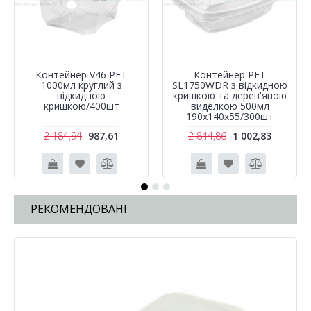
Контейнер V46 PET
Контейнер РЕТ
1000мл круглий з
SL1750WDR з відкидною
відкидною
кришкою та дерев'яною
кришкою/400шт
виделкою 500мл
190х140х55/300шт
2 184,94
987,61
2 844,86
1 002,83
РЕКОМЕНДОВАНІ