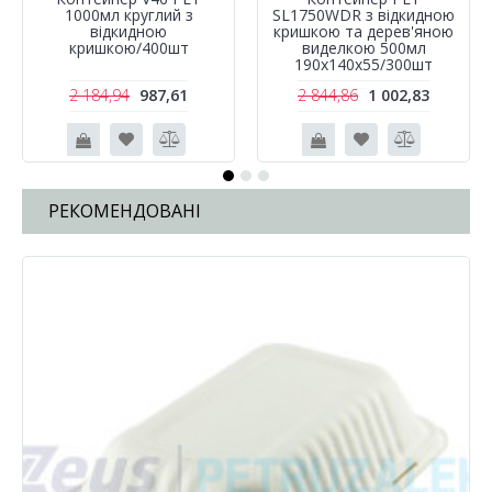
1000мл круглий з
SL1750WDR з відкидною
відкидною
кришкою та дерев'яною
кришкою/400шт
виделкою 500мл
190х140х55/300шт
2 184,94
987,61
2 844,86
1 002,83
РЕКОМЕНДОВАНІ