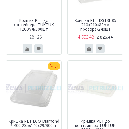
Кришка РЕТ до
Кришка PET DS18H85
контейнера TUKTUK
210х210х85мм
1200мл/300шт
прозора/240шт
1 281,26
4 953,48
2 026,44
Акція
Кришка РЕТ ECO Diamond
Кришка РЕТ до
Pl 400 235х140х29/300шт
контейнера TUKTUK