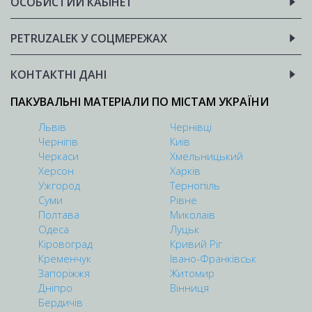
ОСОБИСТИЙ КАБІНЕТ
PETRUZALEK У СОЦМЕРЕЖАХ
КОНТАКТНІ ДАНІ
ПАКУВАЛЬНІ МАТЕРІАЛИ ПО МІСТАМ УКРАЇНИ
Львів
Чернівці
Чернігів
Київ
Черкаси
Хмельницький
Херсон
Харків
Ужгород
Тернопіль
Суми
Рівне
Полтава
Миколаїв
Одеса
Луцьк
Кіровоград
Кривий Ріг
Кременчук
Івано-Франківськ
Запоріжжя
Житомир
Дніпро
Вінниця
Бердичів