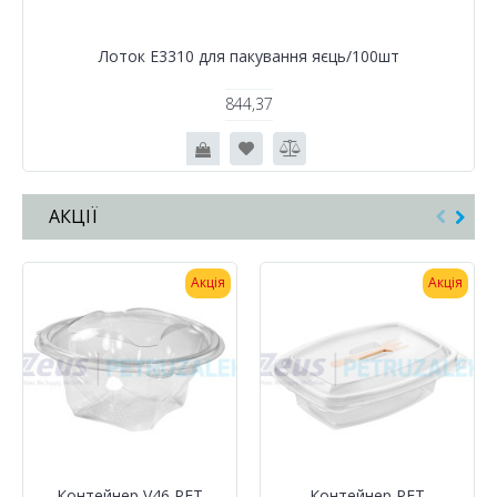
Лоток Е3310 для пакування яєць/100шт
844,37
АКЦІЇ
Акція
Акція
Контейнер V46 PET
Контейнер РЕТ