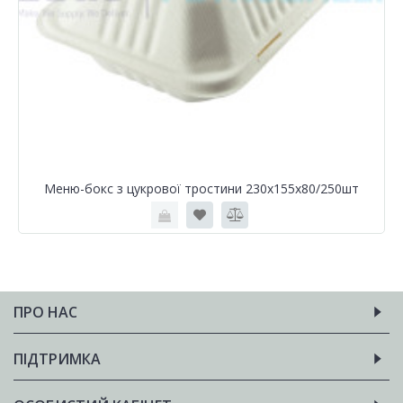
Меню-бокс з цукрової тростини 230х155х80/250шт
ПРО НАС
ПІДТРИМКА