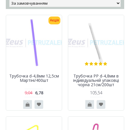
Акція
Трубочка d-4,8мм 12,5см
Трубочка PP d-4,8мм в
Мартіні/400шт
індивідуальній упаковці
чорна 21см/200шт
9,04
6,78
105,54