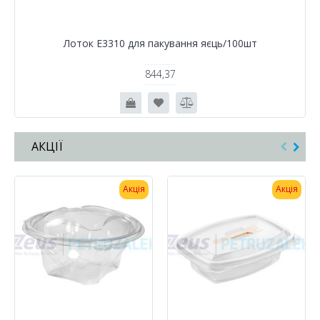
Лоток Е3310 для пакування яєць/100шт
844,37
АКЦІЇ
Акція
Акція