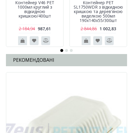
Контейнер V46 PET
Контейнер РЕТ
1000мл круглий з
SL1750WDR з відкидною
відкидною
кришкою та дерев'яною
кришкою/400шт
виделкою 500мл
190х140х55/300шт
2 184,94
987,61
2 844,86
1 002,83
РЕКОМЕНДОВАНІ