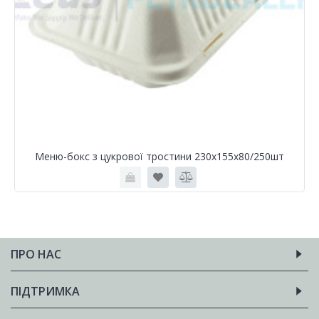
Меню-бокс з цукрової тростини 230х155х80/250шт
ПРО НАС
ПІДТРИМКА