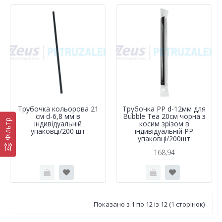
Трубочка кольорова 21
Трубочка РР d-12мм для
см d-6,8 мм в
Bubble Tea 20см чорна з
Фільтр
iндивідуальній
косим зрізом в
упаковці/200 шт
індивідуальній РР
упаковці/200шт
168,94
Показано з 1 по 12 із 12 (1 сторінок)